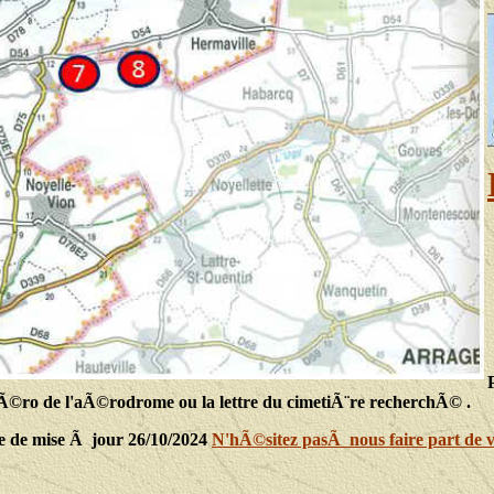
Ã©ro de l'aÃ©rodrome ou la lettre du cimetiÃ¨re recherchÃ© .
te de mise Ã jour 26/10/2024
N'hÃ©sitez pasÃ nous faire part de v