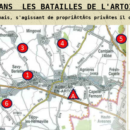
ANS  LES BATAILLES DE L'ARTO
mais, s'agissant de propriÃ©tÃ©s privÃ©es
il 